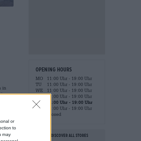
Opening hours
MO
11:00 Uhr - 19:00 Uhr
TU
11:00 Uhr - 19:00 Uhr
 in
WE
11:00 Uhr - 19:00 Uhr
hönen
TH
11:00 Uhr - 19:00 Uhr
en
FR
11:00 Uhr - 19:00 Uhr
SA
11:00 Uhr - 19:00 Uhr
 zu
SU
Closed
kann
sonal or
inigen
ection to
ou may
Discover all stores
gut