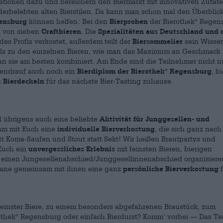
ionen dazu und bereichern den Biermarkt mit innovativen Zutate
rbelebten alten Bierstilen. Da kann man schon mal den Überblic
ensburg
können helfen: Bei den
Bierproben
der Bierothek
Regen
®
l von sieben
Craftbieren
. Die
Spezialitäten aus Deutschland und 
des Profis verkostet, außerdem teilt der
Biersommelier
sein Wissen
ils zu den einzelnen Bieren, wie man das Maximum an Geschmack
an sie am besten kombiniert. Am Ende sind die Teilnehmer nicht n
bendrauf auch noch ein
Bierdiplom der Bierothek
Regensburg
, b
®
t
Bierdeckeln
für das nächste Bier-Tasting zuhause.
 übrigens auch eine beliebte
Aktivität für Junggesellen- und
am mit Euch eine
individuelle Bierverkostung
, die sich ganz nach
tt Koma-Saufen und Stout statt Sekt! Wir heißen Brautpartys und
Euch ein
unvergessliches Erlebnis
mit feinsten Bieren, bierigen
 einen Jungesellenabschied/Junggesellinnenabschied organisiere
plane gemeinsam mit ihnen eine ganz
persönliche Bierverkostung
f
feinster Biere, zu einem besonders abgefahrenen Braustück, zum
othek
Regensburg oder einfach Bierdurst? Komm‘ vorbei — Das T
®