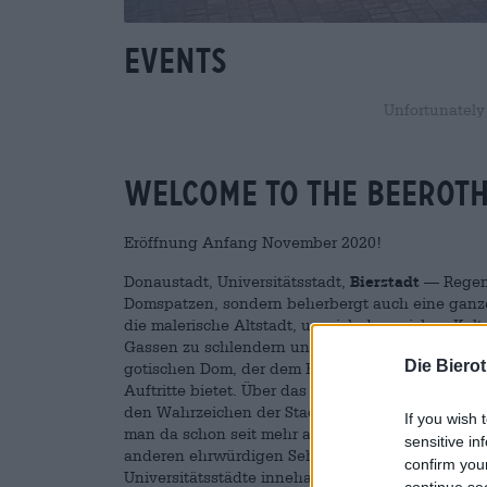
Events
Unfortunately
WELCOME TO THE BEEROT
Eröffnung Anfang November 2020!
Donaustadt, Universitätsstadt,
Bierstadt
— Regens
Domspatzen, sondern beherbergt auch eine ganze 
die malerische Altstadt, um sich den reichen Kul
Gassen zu schlendern und shoppen zu gehen. Die 
Die Biero
gotischen Dom, der dem Knabenchor „Regensburg
Auftritte bietet. Über das breite Bett der Donau
den Wahrzeichen der Stadt zählt. Dort befindet 
If you wish 
man da schon seit mehr als 500 Jahren Bratwürst
sensitive in
anderen ehrwürdigen Sehenswürdigkeiten glänzt 
confirm you
Universitätsstädte innehaben. Auf der Jahninsel 