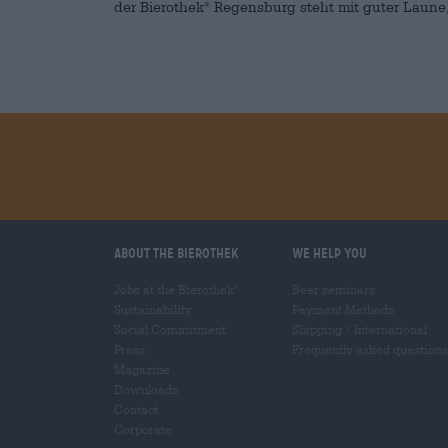
der Bierothek
Regensburg steht mit guter Laune,
®
About the Bierothek
We help you
Jobs at the Bierothek
Beer seminars
®
Sustainability
Payment Methods
Social Commitment
Shipping
/
International
Press
Frequently asked questions
Magazine
Downloads
Contact
Corporate