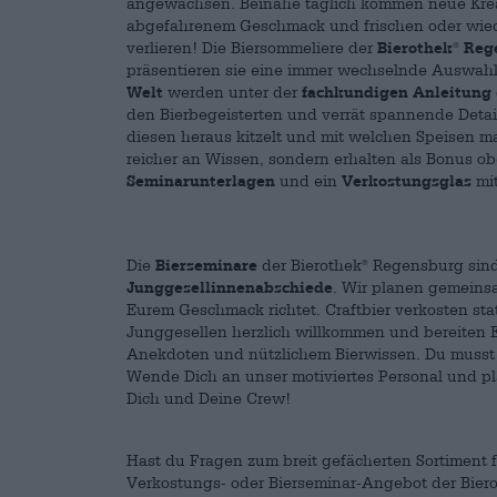
angewachsen. Beinahe täglich kommen neue Kreat
abgefahrenem Geschmack und frischen oder wiede
verlieren! Die Biersommeliere der
Bierothek
Reg
®
präsentieren sie eine immer wechselnde Auswah
Welt
werden unter der
fachkundigen Anleitung
den Bierbegeisterten und verrät spannende Deta
diesen heraus kitzelt und mit welchen Speisen m
reicher an Wissen, sondern erhalten als Bonus o
Seminarunterlagen
und ein
Verkostungsglas
mi
Die
Bierseminare
der Bierothek
Regensburg sind
®
Junggesellinnenabschiede
. Wir planen gemeins
Eurem Geschmack richtet. Craftbier verkosten sta
Junggesellen herzlich willkommen und bereiten 
Anekdoten und nützlichem Bierwissen. Du musst
Wende Dich an unser motiviertes Personal und 
Dich und Deine Crew!
Hast du Fragen zum breit gefächerten Sortiment 
Verkostungs- oder Bierseminar-Angebot der Bier