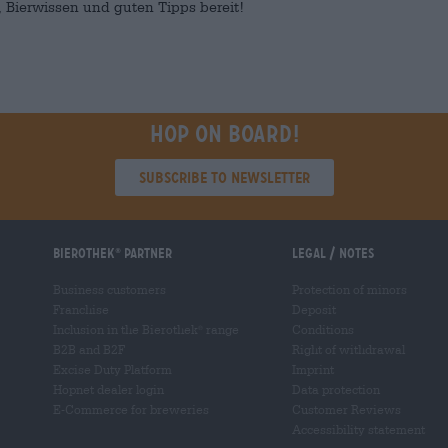
 Bierwissen und guten Tipps bereit!
Hop on board!
Subscribe to Newsletter
Bierothek
partner
Legal / Notes
®
Business customers
Protection of minors
Franchise
Deposit
Inclusion in the Bierothek
range
Conditions
®
B2B and B2F
Right of withdrawal
Excise Duty Platform
Imprint
Hopnet dealer login
Data protection
E-Commerce for breweries
Customer Reviews
Accessibility statement