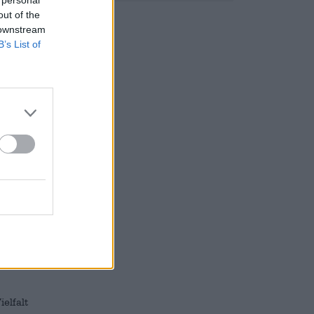
 personal
, der
out of the
 downstream
B’s List of
und
der
rn und
rst Du
elfalt