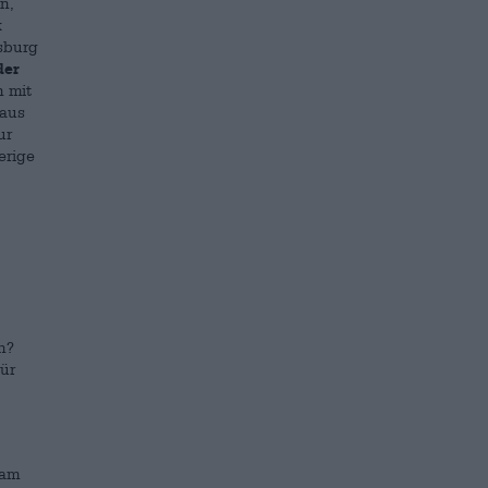
n,
k
sburg
der
 mit
 aus
ur
ierige
n?
ür
eam