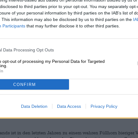
eing interest-based ads based on personal information utilized by us or
rckplatz findet sich eigentlich immer ein Tross junger Menschen
disclosed to third parties prior to your opt-out. You may separately opt-
Genau die richtige Stadt also für unsere
neuste Bierothek
!
®
losure of your personal information by third parties on the IAB’s list of
. This information may also be disclosed by us to third parties on the
IA
Participants
that may further disclose it to other third parties.
nsburger, Touristen und alle anderen vor Ort mit einem
breit
 für jeden Anlass das passende Getränk: locker-flockige
Pale Ales
enberger See,
Spezialitätenbiere
aus aller Welt für festliche
nnten Abend an der Donau und
handwerklich gebraute Craftbiere
l Data Processing Opt Outs
burg
ist ein Paradies für Hopfenverrückte und Bierliebhaber: Hier
ten Regale stöbern, unser
fachkundiges Personal
mit Fragen löche
to opt-out of processing my Personal Data for Targeted
ten zudem regelmäßig
Bierseminare
. Bei ausgezeichnetem Bier erfäh
ing.
rten Bierspezialitäten und lernst Tricks und Kniffe von einem
In
sind die
Themenverkostungen
und
Biertastings
der
Bierothek
®
sene Biere degustiert werden.
CONFIRM
ek
Regensburg willkommen, unsere
Bierater
sind bereit für Dich!
®
Data Deletion
Data Access
Privacy Policy
ERKOSTUNG IN REGENSBURGS CRAFTBEERSHOP
nds ist in den letzten Jahren zu einem wahren Füllhorn bieriger Vi