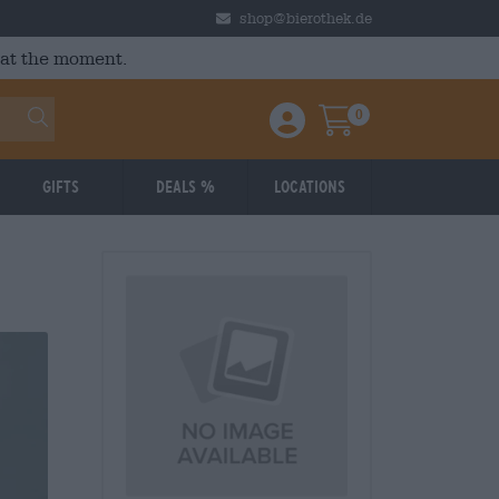
shop@bierothek.de
 at the moment.
0
Einloggen / Anmelden
Warenkorb
Gifts
Deals %
Locations