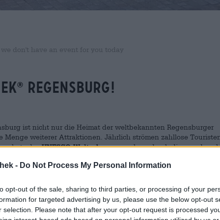
 we don't have an event for you today
HEK
REGENSBURG!
®
burg ist nicht nur die Heimat der weltbekannten Regensburger
Menge weiterer Attraktionen. Jährlich strömen zahllose Touristen
turschatz des
UNESCO-Welterbes
anzusehen, durch die wundersc
Stadt im Südosten Deutschlands ist bekannt für ihren prachtvoll
thek -
Do Not Process My Personal Information
er Domspatzen“ eine opulente Bühne für ihre stimmgewaltigen
 führt die Steinerne Brücke, die neben dem Regensburger Petersdom
sich auch eine Bratwurstbude mit Geschichte: In urigem Ambiente 
to opt-out of the sale, sharing to third parties, or processing of your per
e, hier liebevoll Wurstkuchl genannt, kaufen. Neben diesen und e
formation for targeted advertising by us, please use the below opt-out s
die Stadt mit der lockeren, modernen Atmosphäre, die nur
r selection. Please note that after your opt-out request is processed y
wird im Sommer gepicknickt und gegrillt, am Donauufer flanieren 