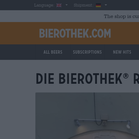
Skip to main content
English
Germany
Language:
Shipment:
The shop is cu
All beers
Subscriptions
New Hits
DIE BIEROTHEK
R
®