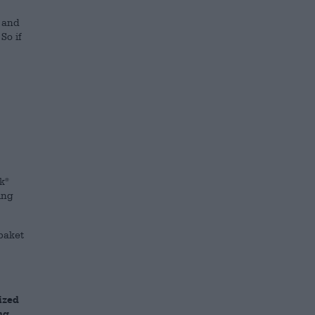
 and
So if
ek
®
ing
paket
ized
ng