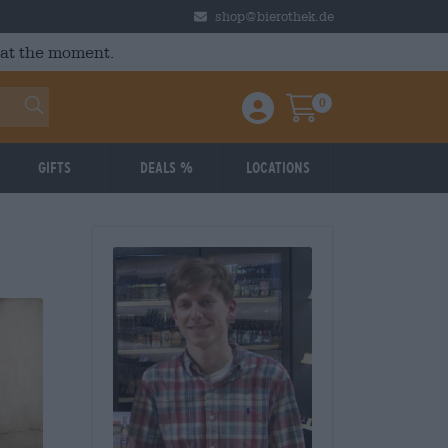
shop@bierothek.de
 at the moment.
0
Einloggen / Anmelden
Warenkorb
Gifts
Deals %
Locations