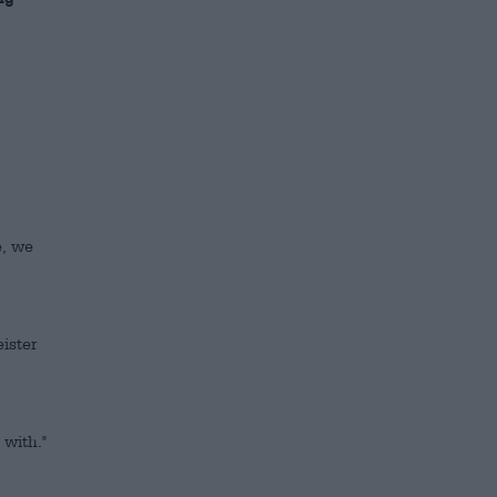
e, we
ister
 with."