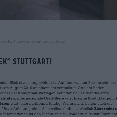
 we don't have an event for you today
EK
STUTTGART!
®
ersten Blick etwas ungewöhnlich. Auf den zweiten Blick macht das
hr seit August 2016 an einem der zentralsten Orte der baden-
schoss der
Königsbau-Passagen
befindet sich seither die erste
alitäten
,
internationale Craft-Biere
oder
bierige Produkte
geht. 
ieren
wird jeder Bierfreund fündig. Wenn nicht, helfen euch die
. Unter Anleitung eines Sommeliers finden zusätzlich
Bierseminar
ige Informationen zu den Bieren an sich, sondern auch zur Kombina