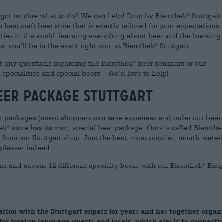
l got no clue what to do? We can help! Drop by Bierothek
Stuttgart
®
 best craft beer store that is exactly tailored for your expectations. 
alties in the world, learning everything about beer and the brewing
s, you’ll be in the exact right spot at Bierothek
Stuttgart.
®
ot any questions regarding the Bierothek
beer seminars or our
®
r specialities and special beers – We’d love to help!
eer package Stuttgart
 packages (smart shoppers can save expenses and order our beer
ek
store has its own, special beer package. Ours is called Bieroth
®
s from our Stuttgart shop. Just the best, most popular, mouth water
pleaser indeed.
rt and savour 12 different specialty beers with our Bierothek
Bier
®
!
ation with the Stuttgart expats for years and has together organ
 for foreign language guests and locals, which aim is to connecti