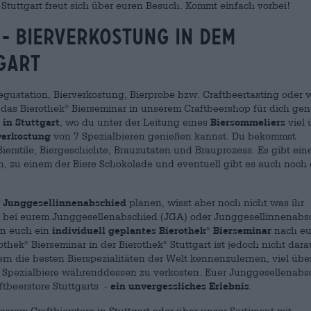
Stuttgart freut sich über euren Besuch. Kommt einfach vorbei!
- Bierverkostung in DEM
gart
gustation, Bierverkostung, Bierprobe bzw. Craftbeertasting oder w
 das Bierothek
Bierseminar in unserem Craftbeershop für dich ge
®
 in Stuttgart
, wo du unter der Leitung eines
Biersommeliers
viel 
verkostung
von 7 Spezialbieren genießen kannst. Du bekommst
Bierstile, Biergeschichte, Brauzutaten und Brauprozess. Es gibt ein
, zu einem der Biere Schokolade und eventuell gibt es auch noch 
r
Junggesellinnenabschied
planen, wisst aber noch nicht was ihr
all bei eurem Junggesellenabschied (JGA) oder Junggesellinnenabs
en euch ein
individuell geplantes Bierothek
Bierseminar
nach e
®
rothek
Bierseminar in der Bierothek
Stuttgart ist jedoch nicht dara
®
®
ern die besten Bierspezialitäten der Welt kennenzulernen, viel übe
 Spezialbiere währenddessen zu verkosten. Euer Junggesellenabs
tbeerstore Stuttgarts -
ein unvergessliches Erlebnis
.
erem Craftbierstore in Stuttgart oder über unser Sortiment mit