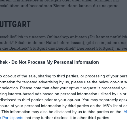
spezialitäten und besonderen Bieren, dann kannst du uns gerne
tuttgart
ausschließlich in unserem Onlineshop anbieten (Du kannst natürlic
erothek
-Filiale in deiner Nähe liefern lassen), gibt es in jedem uns
®
 die Bierothek
Stuttgart das Bierothek
Bierpaket Stuttgart), in w
®
®
iliale sind.
thek -
Do Not Process My Personal Information
wirken und genießt 12 Bierspezialitäten mit dem Bierothek
Bierpak
®
to opt-out of the sale, sharing to third parties, or processing of your per
formation for targeted advertising by us, please use the below opt-out s
operations-Partner der
Stuttgarter Expats
und hat in der
r selection. Please note that after your opt-out request is processed y
t. Diese Gruppe organisiert Veranstaltungen für fremdsprachig
eing interest-based ads based on personal information utilized by us or
takte zu knüpfen und Spaß zu haben. Außerdem wird Unterstützu
disclosed to third parties prior to your opt-out. You may separately opt-
rach- und Kochkurse angeboten.
losure of your personal information by third parties on the IAB’s list of
. This information may also be disclosed by us to third parties on the
IA
______________________________________________
Participants
that may further disclose it to other third parties.
othek
Stuttgart!
®