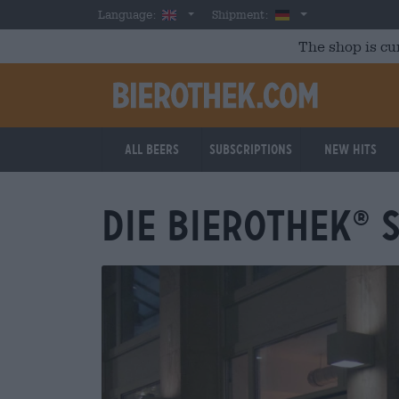
Skip to main content
English
Germany
Language:
Shipment:
The shop is cu
All beers
Subscriptions
New Hits
DIE BIEROTHEK
S
®