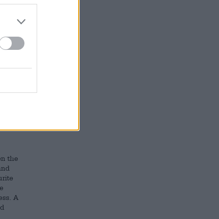
l. On
 beer
dition
aft
en the
 and
rite
he
ess. A
nd