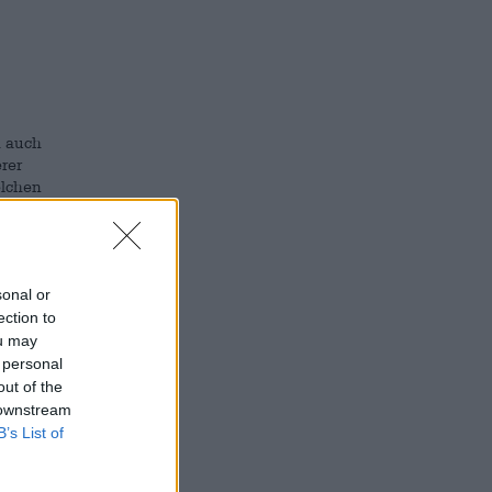
h auch
erer
elchen
et
sonal or
ection to
ou may
e
 personal
ng bei
out of the
 downstream
B’s List of