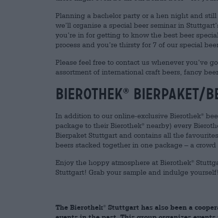
Planning a bachelor party or a hen night and stil
we’ll organise a special beer seminar in Stuttgart’s
you’re in for getting to know the best beer speci
process and you’re thirsty for 7 of our special beer
Please feel free to contact us whenever you’ve g
assortment of international craft beers, fancy bee
Bierothek
Bierpaket/b
®
In addition to our online-exclusive Bierothek
beer
®
package to their Bierothek
nearby) every Bieroth
®
Bierpaket Stuttgart and contains all the favourite
beers stacked together in one package – a crowd 
Enjoy the hoppy atmosphere at Bierothek
Stuttga
®
Stuttgart! Grab your sample and indulge yourself
The Bierothek
Stuttgart has also been a cooper
®
events in the past. This group organizes events