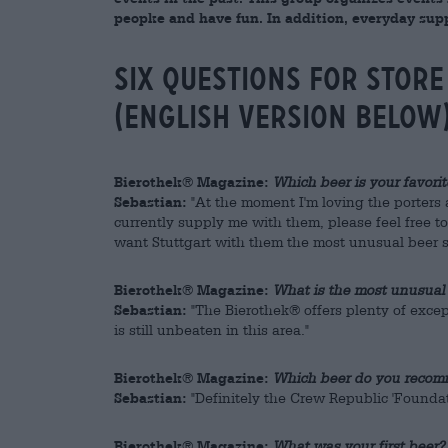
peopke and have fun. In addition, everyday supp
Six questions for stor
(ENGLISH VERSION BELOW
Bierothek® Magazine:
Which beer is your favorit
Sebastian:
"At the moment I'm loving the porters 
currently supply me with them, please feel free to 
want Stuttgart with them the most unusual beer sp
Bierothek® Magazine:
What is the most unusual 
Sebastian:
"The Bierothek® offers plenty of excep
is still unbeaten in this area."
Bierothek® Magazine:
Which beer do you recomm
Sebastian:
"Definitely the Crew Republic 'Foundat
Bierothek® Magazine:
What was your first beer?