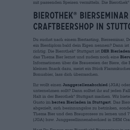
mit passenden Speisen vermitteln. Die Bierothek
®
Bierothek
Bierseminar 
®
Craftbeershop in Stutt
Du suchst nach einem Biertasting, Bierseminar, De
ein Bierdiplom bald dein Eigen nennen? Dann ist
richtig. Die Bierothek
Stuttgart ist
DER Bierladen
®
das Thema Bier lernst und zudem noch eine
Bier
Informationen über die Brauereien der Biere, die 
kleinen Snack dazu, meist ein Stück Flammkuchen
Bonusbier, lass dich überraschen.
Ihr wollt einen
Junggesellenabschied
(JGA) ode
unternehmen sollt? Dann solltet ihr auf jeden F
Halt in der Bierothek
Stuttgart machen. Wir biet
®
Gusto im
besten Bierladen in Stuttgart
. Das Bie
abgezielt, sich besinnungslos zu betrinken, sond
Thema Bier und den Brauprozess zu lernen und 7
(JGA) bzw. Junggesellinnenabschied in DEM Craf
Hast Du Fragen zum Bierothek
Bierseminar in uns
®