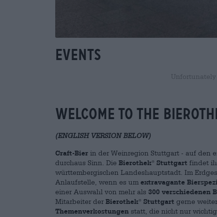
Events
Unfortunately
WELCOME TO THE BIEROTH
(ENGLISH VERSION BELOW)
Craft-Bier
in der Weinregion Stuttgart - auf den 
durchaus Sinn. Die
Bierothek
Stuttgart
findet i
®
württembergischen Landeshauptstadt. Im Erdge
Anlaufstelle, wenn es um
extravagante Bierspezi
einer Auswahl von mehr als
300 verschiedenen B
Mitarbeiter der
Bierothek
Stuttgart
gerne weiter
®
Themenverkostungen
statt, die nicht nur wicht